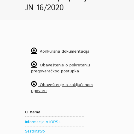
JN 16/2020
Konkursna dokumentacija
Obaveštenje o pokretanju
pregovaračkog postupka
Obaveštenje o zaključenom
ugovoru
O nama
Informacije o IORS-u
Sestrinstvo