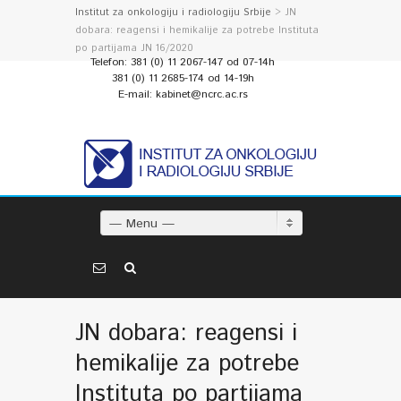
Institut za onkologiju i radiologiju Srbije
> JN
dobara: reagensi i hemikalije za potrebe Instituta
po partijama JN 16/2020
Telefon: 381 (0) 11 2067-147 od 07-14h
381 (0) 11 2685-174 od 14-19h
E-mail: kabinet@ncrc.ac.rs
— Menu —
JN dobara: reagensi i
hemikalije za potrebe
Instituta po partijama