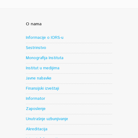
O nama
Informacije o IORS-u
Sestrinstvo
Monografija Instituta
Institut u medijima
Javne nabavke
Finansijski izveštaji
Informator
Zaposlenje
Unutrašnje uzbunjivanje
Akreditacija