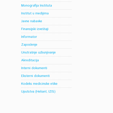
Monografija Instituta
Institut u medijima
Javne nabavke
Finansijski izveštaji
Informator
Zaposlenje
Unutrašnje uzbunjivanje
Akreditacija
Interni dokumenti
Eksterni dokumenti
Kodeks medicinske etike
Uputstva (Heliant, IZIS)