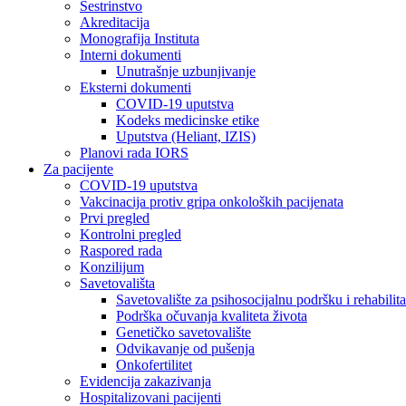
Sestrinstvo
Akreditacija
Monografija Instituta
Interni dokumenti
Unutrašnje uzbunjivanje
Eksterni dokumenti
COVID-19 uputstva
Kodeks medicinske etike
Uputstva (Heliant, IZIS)
Planovi rada IORS
Za pacijente
COVID-19 uputstva
Vakcinacija protiv gripa onkoloških pacijenata
Prvi pregled
Kontrolni pregled
Raspored rada
Konzilijum
Savetovališta
Savetovalište za psihosocijalnu podršku i rehabilita
Podrška očuvanja kvaliteta života
Genetičko savetovalište
Odvikavanje od pušenja
Onkofertilitet
Evidencija zakazivanja
Hospitalizovani pacijenti