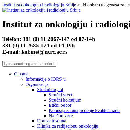
Institut za onkologiju i radiologiju Srbije
> JN dobara reagenasa za h
Institut za onkologiju i radiolog
Telefon: 381 (0) 11 2067-147 od 07-14h
381 (0) 11 2685-174 od 14-19h
E-mail: kabinet@ncrc.ac.rs
O nama
Informacije o IORS-u
Organizacija
Stručni organi
Stručni savet
Stručni kolegijum
Etički odbor
Komisija za unapređenje kvaliteta rada
Naučno veće
Uprava instituta
Klinika za radijacionu onkologiju