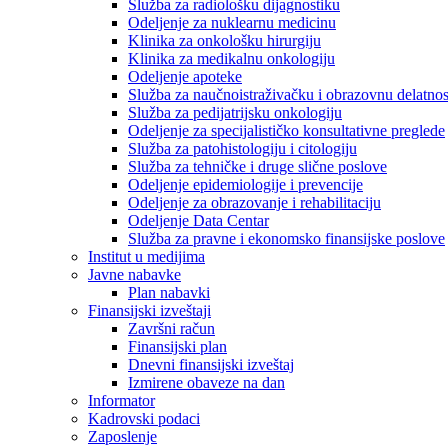
Služba za radiološku dijagnostiku
Odeljenje za nuklearnu medicinu
Klinika za onkološku hirurgiju
Klinika za medikalnu onkologiju
Odeljenje apoteke
Služba za naučnoistraživačku i obrazovnu delatnos
Služba za pedijatrijsku onkologiju
Odeljenje za specijalističko konsultativne preglede
Služba za patohistologiju i citologiju
Služba za tehničke i druge slične poslove
Odeljenje epidemiologije i prevencije
Odeljenje za obrazovanje i rehabilitaciju
Odeljenje Data Centar
Služba za pravne i ekonomsko finansijske poslove
Institut u medijima
Javne nabavke
Plan nabavki
Finansijski izveštaji
Završni račun
Finansijski plan
Dnevni finansijski izveštaj
Izmirene obaveze na dan
Informator
Kadrovski podaci
Zaposlenje