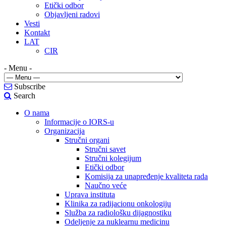
Etički odbor
Objavljeni radovi
Vesti
Kontakt
LAT
CIR
- Menu -
Subscribe
Search
O nama
Informacije o IORS-u
Organizacija
Stručni organi
Stručni savet
Stručni kolegijum
Etički odbor
Komisija za unapređenje kvaliteta rada
Naučno veće
Uprava instituta
Klinika za radijacionu onkologiju
Služba za radiološku dijagnostiku
Odeljenje za nuklearnu medicinu