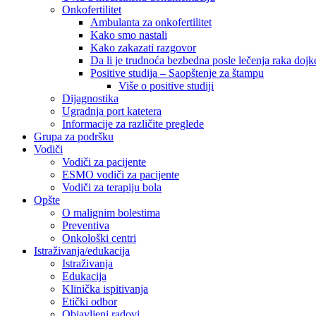
Onkofertilitet
Ambulanta za onkofertilitet
Kako smo nastali
Kako zakazati razgovor
Da li je trudnoća bezbedna posle lečenja raka dojk
Positive studija – Saopštenje za štampu
Više o positive studiji
Dijagnostika
Ugradnja port katetera
Informacije za različite preglede
Grupa za podršku
Vodiči
Vodiči za pacijente
ESMO vodiči za pacijente
Vodiči za terapiju bola
Opšte
O malignim bolestima
Preventiva
Onkološki centri
Istraživanja/edukacija
Istraživanja
Edukacija
Klinička ispitivanja
Etički odbor
Objavljeni radovi