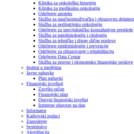
Klinika za onkološku hirurgiju
Klinika za medikalnu onkologiju
Odeljenje apoteke
Služba za naučnoistraživačku i obrazovnu delatnos
Služba za pedijatrijsku onkologiju
Odeljenje za specijalističko konsultativne preglede
Služba za patohistologiju i citologiju
Služba za tehničke i druge slične poslove
Odeljenje epidemiologije i prevencije
Odeljenje za obrazovanje i rehabilitaciju
Odeljenje Data Centar
Služba za pravne i ekonomsko finansijske poslove
Institut u medijima
Javne nabavke
Plan nabavki
Finansijski izveštaji
Završni račun
Finansijski plan
Dnevni finansijski izveštaj
Izmirene obaveze na dan
Informator
Kadrovski podaci
Zaposlenje
Sestrinstvo
Akreditacija