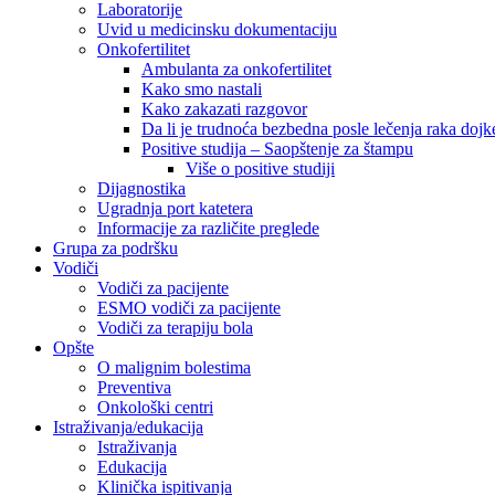
Laboratorije
Uvid u medicinsku dokumentaciju
Onkofertilitet
Ambulanta za onkofertilitet
Kako smo nastali
Kako zakazati razgovor
Da li je trudnoća bezbedna posle lečenja raka dojk
Positive studija – Saopštenje za štampu
Više o positive studiji
Dijagnostika
Ugradnja port katetera
Informacije za različite preglede
Grupa za podršku
Vodiči
Vodiči za pacijente
ESMO vodiči za pacijente
Vodiči za terapiju bola
Opšte
O malignim bolestima
Preventiva
Onkološki centri
Istraživanja/edukacija
Istraživanja
Edukacija
Klinička ispitivanja