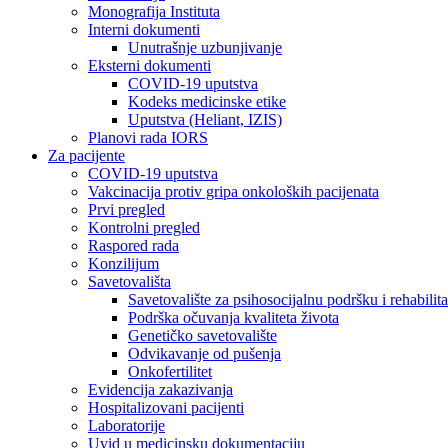
Monografija Instituta
Interni dokumenti
Unutrašnje uzbunjivanje
Eksterni dokumenti
COVID-19 uputstva
Kodeks medicinske etike
Uputstva (Heliant, IZIS)
Planovi rada IORS
Za pacijente
COVID-19 uputstva
Vakcinacija protiv gripa onkoloških pacijenata
Prvi pregled
Kontrolni pregled
Raspored rada
Konzilijum
Savetovališta
Savetovalište za psihosocijalnu podršku i rehabilita
Podrška očuvanja kvaliteta života
Genetičko savetovalište
Odvikavanje od pušenja
Onkofertilitet
Evidencija zakazivanja
Hospitalizovani pacijenti
Laboratorije
Uvid u medicinsku dokumentaciju