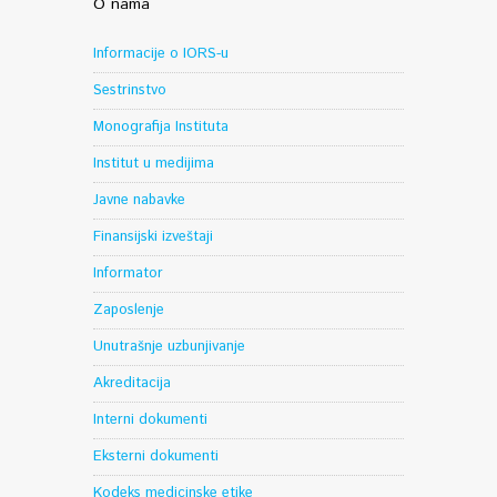
O nama
Informacije o IORS-u
Sestrinstvo
Monografija Instituta
Institut u medijima
Javne nabavke
Finansijski izveštaji
Informator
Zaposlenje
Unutrašnje uzbunjivanje
Akreditacija
Interni dokumenti
Eksterni dokumenti
Kodeks medicinske etike