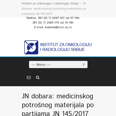
Institut za onkologiju i radiologiju Srbije
> JN
dobara: medicinskog potrošnog materijala po
partijama JN 145/2017
Telefon: 381 (0) 11 2067-147 od 07-14h
381 (0) 11 2685-174 od 14-19h
E-mail: kabinet@ncrc.ac.rs
— Menu —
JN dobara: medicinskog
potrošnog materijala po
partijama JN 145/2017