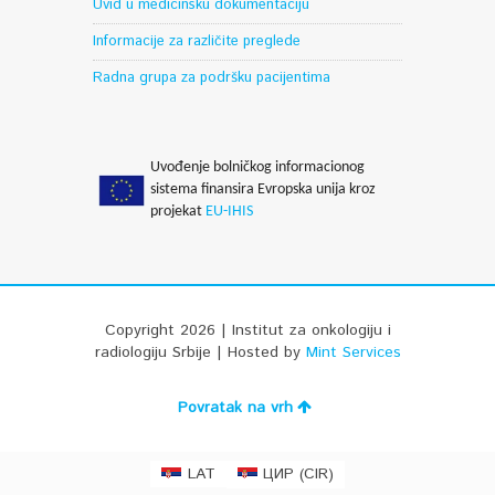
Uvid u medicinsku dokumentaciju
Informacije za različite preglede
Radna grupa za podršku pacijentima
Uvođenje bolničkog informacionog
sistema finansira Evropska unija kroz
projekat
EU-IHIS
Copyright 2026 | Institut za onkologiju i
radiologiju Srbije | Hosted by
Mint Services
Povratak na vrh
CIR
LAT
ЦИР
(
)