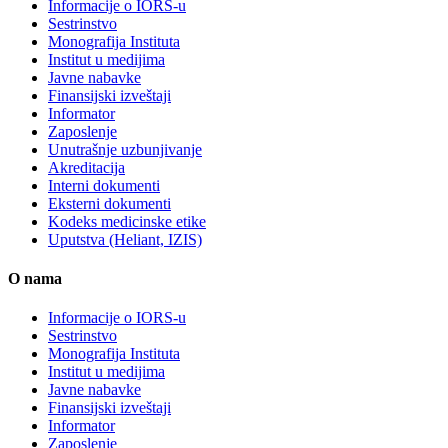
Informacije o IORS-u
Sestrinstvo
Monografija Instituta
Institut u medijima
Javne nabavke
Finansijski izveštaji
Informator
Zaposlenje
Unutrašnje uzbunjivanje
Akreditacija
Interni dokumenti
Eksterni dokumenti
Kodeks medicinske etike
Uputstva (Heliant, IZIS)
O nama
Informacije o IORS-u
Sestrinstvo
Monografija Instituta
Institut u medijima
Javne nabavke
Finansijski izveštaji
Informator
Zaposlenje