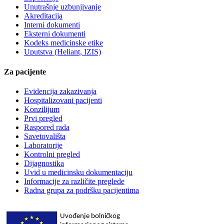
Unutrašnje uzbunjivanje
Akreditacija
Interni dokumenti
Eksterni dokumenti
Kodeks medicinske etike
Uputstva (Heliant, IZIS)
Za pacijente
Evidencija zakazivanja
Hospitalizovani pacijenti
Konzilijum
Prvi pregled
Raspored rada
Savetovališta
Laboratorije
Kontrolni pregled
Dijagnostika
Uvid u medicinsku dokumentaciju
Informacije za različite preglede
Radna grupa za podršku pacijentima
Uvođenje bolničkog