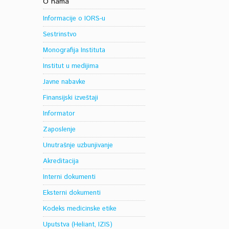
O nama
Informacije o IORS-u
Sestrinstvo
Monografija Instituta
Institut u medijima
Javne nabavke
Finansijski izveštaji
Informator
Zaposlenje
Unutrašnje uzbunjivanje
Akreditacija
Interni dokumenti
Eksterni dokumenti
Kodeks medicinske etike
Uputstva (Heliant, IZIS)