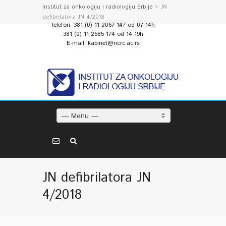
Institut za onkologiju i radiologiju Srbije
> JN
defibrilatora JN 4/2018
Telefon: 381 (0) 11 2067-147 od 07-14h
381 (0) 11 2685-174 od 14-19h
E-mail: kabinet@ncrc.ac.rs
— Menu —
JN defibrilatora JN
4/2018