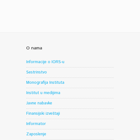
O nama
Informacije o IORS-u
Sestrinstvo
Monografija Instituta
Institut u medijima
Javne nabavke
Finansijski izveštaji
Informator
Zaposlenje