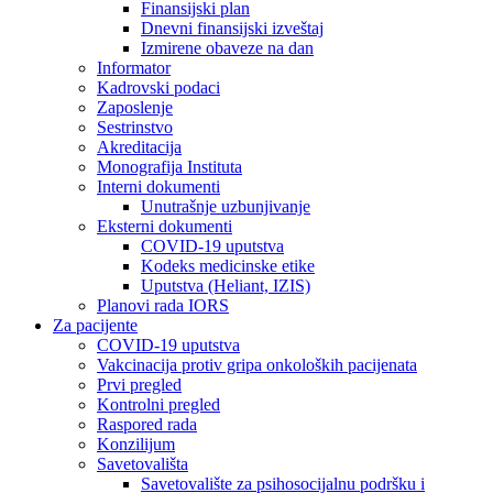
Finansijski plan
Dnevni finansijski izveštaj
Izmirene obaveze na dan
Informator
Kadrovski podaci
Zaposlenje
Sestrinstvo
Akreditacija
Monografija Instituta
Interni dokumenti
Unutrašnje uzbunjivanje
Eksterni dokumenti
COVID-19 uputstva
Kodeks medicinske etike
Uputstva (Heliant, IZIS)
Planovi rada IORS
Za pacijente
COVID-19 uputstva
Vakcinacija protiv gripa onkoloških pacijenata
Prvi pregled
Kontrolni pregled
Raspored rada
Konzilijum
Savetovališta
Savetovalište za psihosocijalnu podršku i