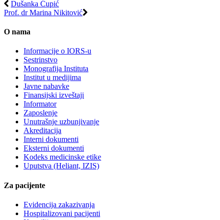
Dušanka Ćupić
Prof. dr Marina Nikitović
O nama
Informacije o IORS-u
Sestrinstvo
Monografija Instituta
Institut u medijima
Javne nabavke
Finansijski izveštaji
Informator
Zaposlenje
Unutrašnje uzbunjivanje
Akreditacija
Interni dokumenti
Eksterni dokumenti
Kodeks medicinske etike
Uputstva (Heliant, IZIS)
Za pacijente
Evidencija zakazivanja
Hospitalizovani pacijenti