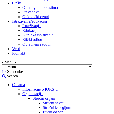
Opšte
O malignim bolestima
Preventiva
Onkološki centri
Istraživanja/edukacija
Istraživanja
Edukacija
Klinička ispitivanja
Etički odbor
Objavljeni radovi
Vesti
Kontakt
- Menu -
Subscribe
Search
O nama
Informacije o IORS-u
Organizacija
Stručni organi
Stručni savet
Stručni kolegijum
Etički odbor