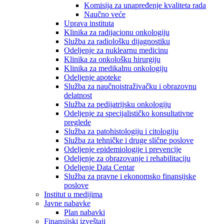
Komisija za unapređenje kvaliteta rada
Naučno veće
Uprava instituta
Klinika za radijacionu onkologiju
Služba za radiološku dijagnostiku
Odeljenje za nuklearnu medicinu
Klinika za onkološku hirurgiju
Klinika za medikalnu onkologiju
Odeljenje apoteke
Služba za naučnoistraživačku i obrazovnu
delatnost
Služba za pedijatrijsku onkologiju
Odeljenje za specijalističko konsultativne
preglede
Služba za patohistologiju i citologiju
Služba za tehničke i druge slične poslove
Odeljenje epidemiologije i prevencije
Odeljenje za obrazovanje i rehabilitaciju
Odeljenje Data Centar
Služba za pravne i ekonomsko finansijske
poslove
Institut u medijima
Javne nabavke
Plan nabavki
Finansijski izveštaji