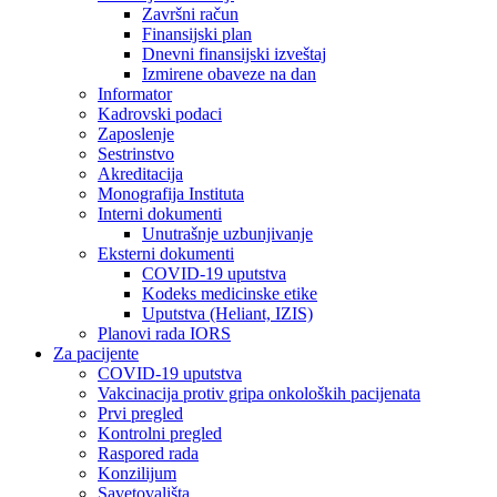
Završni račun
Finansijski plan
Dnevni finansijski izveštaj
Izmirene obaveze na dan
Informator
Kadrovski podaci
Zaposlenje
Sestrinstvo
Akreditacija
Monografija Instituta
Interni dokumenti
Unutrašnje uzbunjivanje
Eksterni dokumenti
COVID-19 uputstva
Kodeks medicinske etike
Uputstva (Heliant, IZIS)
Planovi rada IORS
Za pacijente
COVID-19 uputstva
Vakcinacija protiv gripa onkoloških pacijenata
Prvi pregled
Kontrolni pregled
Raspored rada
Konzilijum
Savetovališta