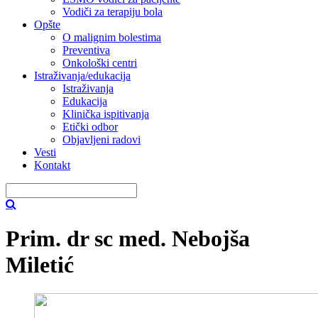
Vodiči za terapiju bola
Opšte
O malignim bolestima
Preventiva
Onkološki centri
Istraživanja/edukacija
Istraživanja
Edukacija
Klinička ispitivanja
Etički odbor
Objavljeni radovi
Vesti
Kontakt
Prim. dr sc med. Nebojša
Miletić