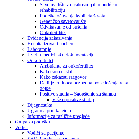
Savetovalište za psihosocijalnu podršku i
rehabilitaciju
Podrška očuvanja kvaliteta života
Genetičko savetovalište
Odvikavanje od pušenja
Onkofertilitet
Evidencija zakazivanja
Hospitalizovani pacijenti
Laboratorije
Uvid u medicinsku dokumentaciju
Onkofertilitet
Ambulanta za onkofertilitet
Kako smo nastali
Kako zakazati razgovor
Da li je trudnoća bezbedna posle lečenja raka
dojke
Positive studija – Saopštenje za štampu
Više o positive studiji
Dijagnostika
Ugradnja port katetera
Informacije za različite preglede
Grupa za podršku
Vodiči
Vodiči za pacijente
ESMO vodiči za pacijente