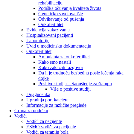
rehabilitaciju
Podrška očuvanja kvaliteta života
Genetičko savetovalište
Odvikavanje od pušenja
Onkofertilitet
Evidencija zakazivanja
Hospitalizovani pacijenti
Laboratorije
Uvid u medicinsku dokumentaciju
Onkofertilitet
Ambulanta za onkofertilitet
Kako smo nastali
Kako zakazati razgovor
Da li je trudnoća bezbedna posle lečenja raka
dojke
Positive studija – Saopštenje za štampu
Više o positive studiji
Dijagnostika
Ugradnja port katetera
Informacije za različite preglede
Grupa za podršku
Vodiči
Vodiči za pacijente
ESMO vodiči za pacijente
Vodiči za terapiju bola