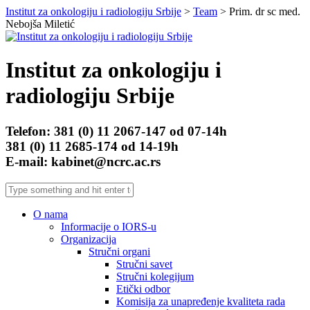
Institut za onkologiju i radiologiju Srbije
>
Team
>
Prim. dr sc med.
Nebojša Miletić
Institut za onkologiju i
radiologiju Srbije
Telefon: 381 (0) 11 2067-147 od 07-14h
381 (0) 11 2685-174 od 14-19h
E-mail: kabinet@ncrc.ac.rs
O nama
Informacije o IORS-u
Organizacija
Stručni organi
Stručni savet
Stručni kolegijum
Etički odbor
Komisija za unapređenje kvaliteta rada