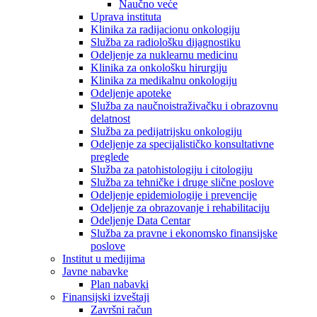
Naučno veće
Uprava instituta
Klinika za radijacionu onkologiju
Služba za radiološku dijagnostiku
Odeljenje za nuklearnu medicinu
Klinika za onkološku hirurgiju
Klinika za medikalnu onkologiju
Odeljenje apoteke
Služba za naučnoistraživačku i obrazovnu
delatnost
Služba za pedijatrijsku onkologiju
Odeljenje za specijalističko konsultativne
preglede
Služba za patohistologiju i citologiju
Služba za tehničke i druge slične poslove
Odeljenje epidemiologije i prevencije
Odeljenje za obrazovanje i rehabilitaciju
Odeljenje Data Centar
Služba za pravne i ekonomsko finansijske
poslove
Institut u medijima
Javne nabavke
Plan nabavki
Finansijski izveštaji
Završni račun