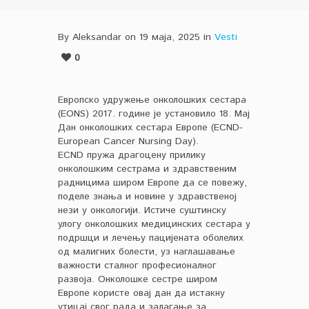
By Aleksandar on 19 маја, 2025 in
Vesti
0
Европско удружење онколошких сестара
(EONS) 2017. године је установило 18. Мај
Дан онколошких сестара Европе (ECND-
European Cancer Nursing Day).
ECND пружа драгоцену прилику
онколошким сестрама и здравственим
радницима широм Европе да се повежу,
поделе знања и новине у здравственој
нези у онкологији. Истиче суштинску
улогу онколошких медицинских сестара у
подршци и лечењу пацијената оболелих
од малигних болести, уз наглашавање
важности сталног професионалног
развоја. Онколошке сестре широм
Европе користе овај дан да истакну
утицај свог рада и залагање за