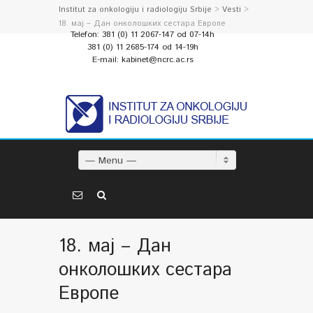
Institut za onkologiju i radiologiju Srbije
>
Vesti
>
18. мај – Дан онколошких сестара Европе
Telefon: 381 (0) 11 2067-147 od 07-14h
381 (0) 11 2685-174 od 14-19h
E-mail: kabinet@ncrc.ac.rs
— Menu —
18. мај – Дан
онколошких сестара
Европе