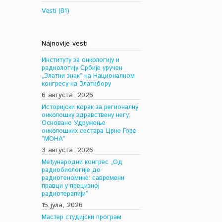
Vesti
(81)
Najnovije vesti
Институту за онкологију и
радиологију Србије уручен
„Златни знак” на Националном
конгресу на Златибору
6 августа, 2026
Историјски корак за регионалну
онколошку здравствену негу:
Основано Удружење
онколошких сестара Црне Горе
“МОНА”
3 августа, 2026
Међународни конгрес „Од
радиобиологије до
радиогеномике: савремени
правци у прецизној
радиотерапији“
15 јула, 2026
Мастер студијски програм