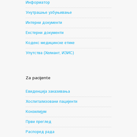
Информатор
Унутрашње узбуњивање
Интерни документи
Екстерни документи
Кодекс медицинске етике
Упутства (Хелиант, ИЗИС)
Za pacijente
Евиденција заказивања
Хоспитализовани пацијенти
Конзилијум
Први преглед
Распоред рада