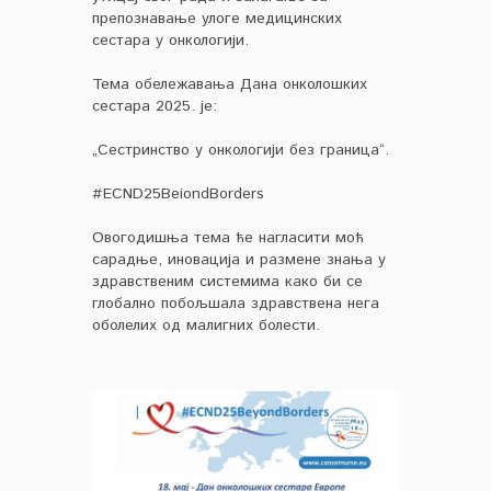
препознавање улоге медицинских
сестара у онкологији.
Тема обележавања Дана онколошких
сестара 2025. је:
„Сестринство у онкологији без граница“.
#ECND25BeiondBorders
Овогодишња тема ће нагласити моћ
сарадње, иновација и размене знања у
здравственим системима како би се
глобално побољшала здравствена нега
оболелих од малигних болести.