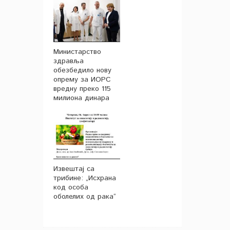
Министарство
здравља
обезбедило нову
опрему за ИОРС
вредну преко 115
милиона динара
Извештај са
трибине: „Исхрана
код особа
оболелих од рака“