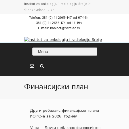
Institut za onkologiju i radiologiju Srbije
>
Финансијски план
Telefon: 381 (0) 11 2067-147 od 07-14h
381 (0) 11 2685-174 od 14-19h
E-mail: kabinet@ncrc.ac.rs
- Menu -
Финансијски план
Други ребаланс финансијског плана
ИОРС-а за 2026. годину
Увод – Други ребаланс финансијског