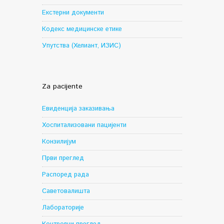
Екстерни документи
Кодекс медицинске етике
Упутства (Хелиант, ИЗИС)
Za pacijente
Евиденција заказивања
Хоспитализовани пацијенти
Конзилијум
Први преглед
Распоред рада
Саветовалишта
Лабораторије