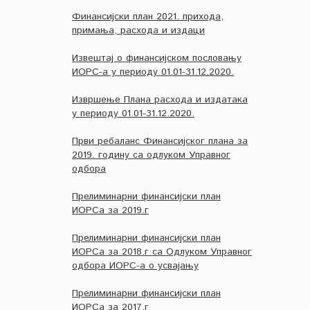
Финансијски план 2021. прихода,
примања, расхода и издаци
Извештај о финансијском пословању
ИОРС-а у периоду 01.01-31.12.2020.
Извршење Плана расхода и издатака
у периоду 01.01-31.12.2020.
Први ребаланс Финансијског плана за
2019. годину са одлуком Управног
одбора
Прелиминарни финансијски план
ИОРСа за 2019.г
Прелиминарни финансијски план
ИОРСа за 2018.г са Одлуком Управног
одбора ИОРС-а о усвајању
Прелиминарни финансијски план
ИОРСа за 2017.г