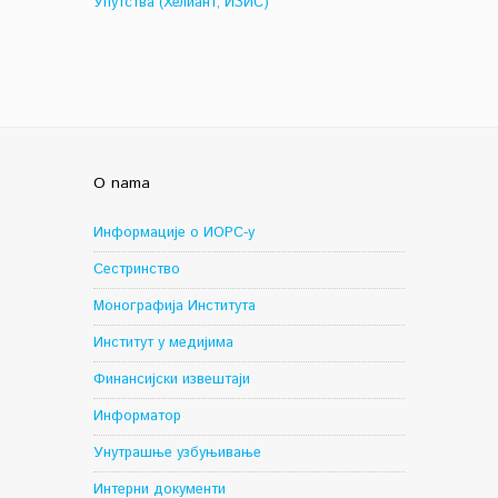
Упутства (Хелиант, ИЗИС)
O nama
Информације о ИОРС-у
Сестринство
Монографија Института
Институт у медијима
Финансијски извештаји
Информатор
Унутрашње узбуњивање
Интерни документи