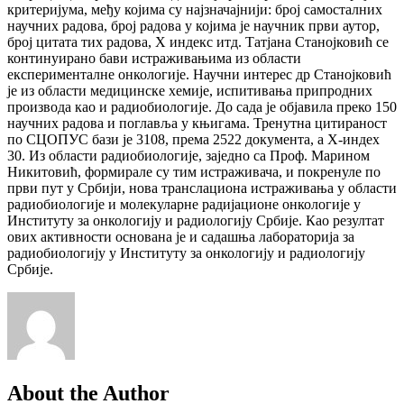
критеријума, међу којима су најзначајнији: број самосталних
научних радова, број радова у којима је научник први аутор,
број цитата тих радова, Х индекс итд. Татјана Станојковић се
континуирано бави истраживањима из области
експерименталне онкологије. Научни интерес др Станојковић
је из области медицинске хемије, испитивања припродних
производа као и радиобиологије. До сада је објавила преко 150
научних радова и поглавља у књигама. Тренутна цитираност
по СЦОПУС бази је 3108, према 2522 документа, а Х-индеx
30. Из области радиобиологије, заједно са Проф. Марином
Никитовић, формирале су тим истраживача, и покренуле по
први пут у Србији, нова транслациона истраживања у области
радиобиологије и молекуларне радијационе онкологије у
Институту за онкологију и радиологију Србије. Као резултат
ових активности основана је и садашња лабораторија за
радиобиологију у Институту за онкологију и радиологију
Србије.
About the Author