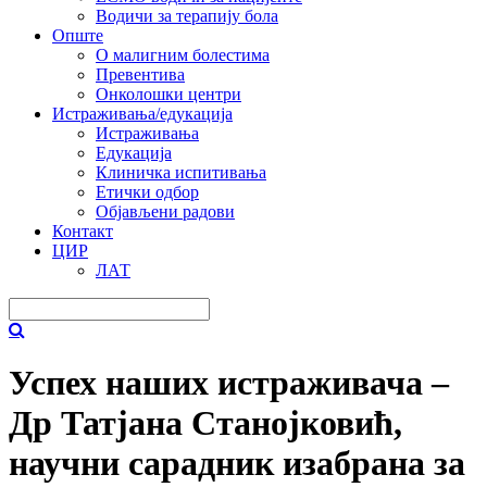
Водичи за терапију бола
Опште
О малигним болестима
Превентива
Онколошки центри
Истраживања/едукација
Истраживања
Едукација
Клиничка испитивања
Етички одбор
Објављени радови
Контакт
ЦИР
ЛАТ
Успех наших истраживача –
Др Татјана Станојковић,
научни сарадник изабрана за