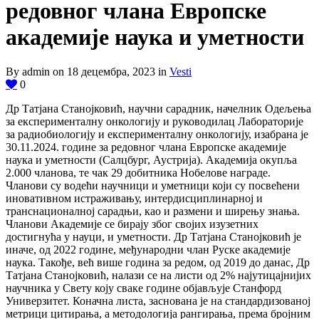
редовног члана Европске
академије наука и уметности
By admin on 18 децембра, 2023 in
Vesti
0
Др Татјана Станојковић, научни сарадник, начелник Одељења
за експерименталну онкологију и руководилац Лабораторије
за радиобиологију и експерименталну онкологију, изабрана је
30.11.2024. године за редовног члана Европске академије
наука и уметности (Салцбург, Аустрија). Академија окупља
2.000 чланова, те чак 29 добитника Нобелове награде.
Чланови су водећи научници и уметници који су посвећени
иновативном истраживању, интердисциплинарној и
транснационалној сарадњи, као и размени и ширењу знања.
Чланови Академије се бирају због својих изузетних
достигнућа у науци, и уметности. Др Татјана Станојковић је
иначе, од 2022 године, међународни члан Руске академије
наука. Такође, већ више година за редом, од 2019 до данас, Др
Татјана Станојковић, налази се на листи од 2% најутицајнијих
научника у Свету коју сваке године објављује Станфорд
Универзитет. Коначна листа, заснована је на стандардизованој
метрици цитирања, а методологија рангирања, према бројним