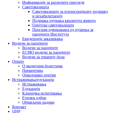
Информације за различите прегледе
Саветовалишта
Саветовалиште за психосоцијалну подршку
и рехабилитацију
Подршка очувања квалитета живота
Генетско саветовалиште
Програм одвикавања од пушења за
пацијенте Института
Евиденција заказивања
Водичи за пацијенте
Водичи за пацијенте
EСМО водичи за пацијенте
Водичи за терапију бола
Опште
О малигним болестима
Превентива
Онколошки центри
Истраживања/едукација
Истраживања
Едукација
Клиничка испитивања
Етички одбор
Објављени радови
Контакт
ЦИР