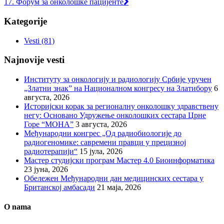
17. Форум за онколошке пацијенте
Kategorije
Vesti
(81)
Najnovije vesti
Институту за онкологију и радиологију Србије уручен
„Златни знак” на Националном конгресу на Златибору
6
августа, 2026
Историјски корак за регионалну онколошку здравствену
негу: Основано Удружење онколошких сестара Црне
Горе “МОНА”
3 августа, 2026
Међународни конгрес „Од радиобиологије до
радиогеномике: савремени правци у прецизној
радиотерапији“
15 јула, 2026
Мастер студијски програм Мастер 4.0 Биоинформатика
23 јуна, 2026
Обележен Међународни дан медицинских сестара у
Британској амбасади
21 маја, 2026
O nama