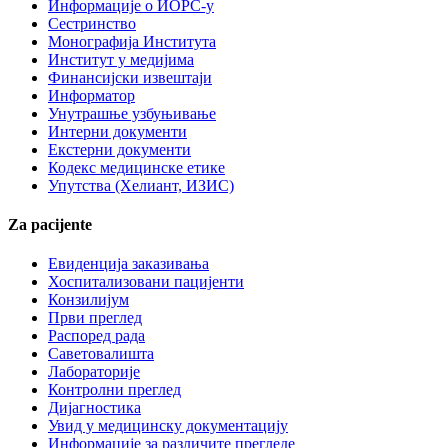
Информације о ИОРС-у
Сестринство
Монографија Института
Институт у медијима
Финансијски извештаји
Информатор
Унутрашње узбуњивање
Интерни документи
Екстерни документи
Кодекс медицинске етике
Упутства (Хелиант, ИЗИС)
Za pacijente
Евиденција заказивања
Хоспитализовани пацијенти
Конзилијум
Први преглед
Распоред рада
Саветовалишта
Лабораторије
Контролни преглед
Дијагностика
Увид у медицинску документацију
Информације за различите прегледе