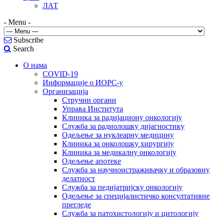
ЛАТ
- Menu -
Subscribe
Search
О нама
COVID-19
Информације о ИОРС-у
Организација
Стручни органи
Управа Института
Клиника за радијациону онкологију
Служба за радиолошку дијагностику
Одељење за нуклеарну медицину
Клиника за онколошку хирургију
Клиника за медикалну онкологију
Одељење апотеке
Служба за научноистраживачку и образовну
делатност
Служба за педијатријску онкологију
Одељење за специјалистичко консултативне
прегледе
Служба за патохистологију и цитологију