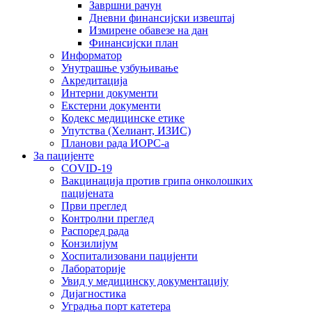
Завршни рачун
Дневни финансијски извештај
Измирене обавезе на дан
Финансијски план
Информатор
Унутрашње узбуњивање
Акредитација
Интерни документи
Екстерни документи
Кодекс медицинске етике
Упутства (Хелиант, ИЗИС)
Планови рада ИОРС-а
За пацијенте
COVID-19
Вакцинација против грипа онколошких
пацијената
Први преглед
Контролни преглед
Распоред рада
Конзилијум
Хоспитализовани пацијенти
Лабораторије
Увид у медицинску документацију
Дијагностика
Уградња порт катетера