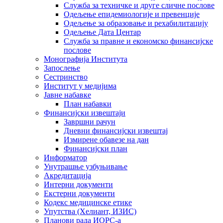
Служба за техничке и друге сличне послове
Одељење епидемиологије и превенције
Одељење за образовање и рехабилитацију
Одељење Дата Центар
Служба за правне и економско финансијске
послове
Монографија Института
Запослење
Сестринство
Институт у медијима
Јавне набавке
План набавки
Финансијски извештаји
Завршни рачун
Дневни финансијски извештај
Измирене обавезе на дан
Финансијски план
Информатор
Унутрашње узбуњивање
Акредитација
Интерни документи
Екстерни документи
Кодекс медицинске етике
Упутства (Хелиант, ИЗИС)
Планови рада ИОРС-а