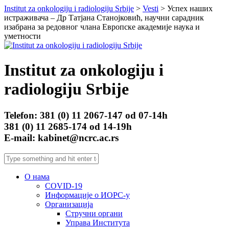
Institut za onkologiju i radiologiju Srbije
>
Vesti
> Успех наших
истраживача – Др Татјана Станојковић, научни сарадник
изабрана за редовног члана Европске академије наука и
уметности
Institut za onkologiju i
radiologiju Srbije
Telefon: 381 (0) 11 2067-147 od 07-14h
381 (0) 11 2685-174 od 14-19h
E-mail: kabinet@ncrc.ac.rs
О нама
COVID-19
Информације о ИОРС-у
Организација
Стручни органи
Управа Института