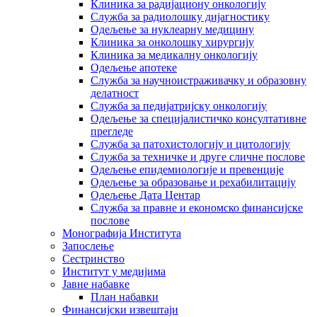
Клиника за радијациону онкологију
Служба за радиолошку дијагностику
Одељење за нуклеарну медицину
Клиника за онколошку хирургију
Клиника за медикалну онкологију
Одељење апотеке
Служба за научноистраживачку и образовну
делатност
Служба за педијатријску онкологију
Одељење за специјалистичко консултативне
прегледе
Служба за патохистологију и цитологију
Служба за техничке и друге сличне послове
Одељење епидемиологије и превенције
Одељење за образовање и рехабилитацију
Одељење Дата Центар
Служба за правне и економско финансијске
послове
Монографија Института
Запослење
Сестринство
Институт у медијима
Јавне набавке
План набавки
Финансијски извештаји