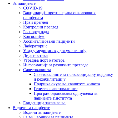
За пацијенте
COVID-19
Вакцинација против грипа онколошких
пацијената
Први преглед
Контролни преглед
Распоред рада
Конзилијум
Хоспитализовани пацијенти
Лабораторије
Увид у медицинску документацију
Дијагностика
Уградња порт катетера
Информације за различите прегледе
Саветовалишта
Саветовалиште за психосоцијалну подршку
и рехабилитацију
Подршка очувања квалитета живота
Генетско саветовалиште
Програм одвикавања од пушења за
пацијенте Института
Евиденција заказивања
Водичи за пацијенте
Водичи за пацијенте
EСМО водичи за пацијенте