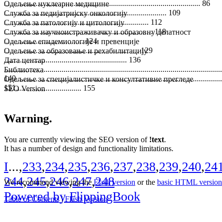
................................................................................................... 86
Одељење нуклеарне медицине
.................................................................................. 109
Служба за педијатријску онкологију
......................................................................... 112
Служба за патологију и цитологију
........................................................................... 118
Служба за научноистраживачку и образовну делатност
........................................ 124
Одељење епидемиологије и превенције
.................................................................... 129
Одељење за образовање и рехабилитацију
.............................................................. 136
Дата центар
..............................................................................................................
Библиотека
140
..............................................................................................................
Одељење за специјалистичке и консултативне прегледе
151
....................................... 155
SEO Version
Warning.
You are currently viewing the SEO version of
!text
.
It has a number of design and functionality limitations.
I
...,
233
,
234
,
235
,
236
,
237
,
238
,
239
,
240
,
24
244
,
245
,
246
,
247
,
248
We recommend viewing the
Flash version
or the
basic HTML version
Powered by FlippingBook
Table of Contents
|
Flash Version