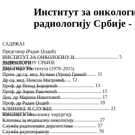
Институт за онкологи
радиологију Србије - 
САДРЖАЈ
Предговор (Радан Џодић)
................................................................................................ 5
ИНСТИТУТ ЗА ОНКОЛОГИЈУ И
РАДИОЛОГИЈУ СРБИЈЕ
ДИРЕКТОРИ
ИНСТИТУТА
Директори Института (1979–2015)
.............................................................................. 11
Прим. др сц. мед. Кузман (Урош) Гранић
......................................................... 12
Др сц. мед. Никола Митровић
............................................................................ 13
Проф. др Ненад Боројевић
.................................................................................. 15
Проф. др Зоран Ракочевић
.................................................................................. 17
Доц. др Марина Никитовић
................................................................................ 19
Проф. др Радан Џодић
......................................................................................... 21
КЛИНИКЕ И СЛУЖБЕ
ИНСТИТУТА
Клиника за онколошку хирургију
................................................................................ 27
Клиника за медикалну онкологију
.............................................................................. 57
Служба радиолошке дијагностике
............................................................................... 70
Служба радиотерапије