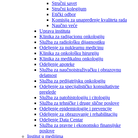
Stručni savet
Stručni kolegijum
Etički odbor
Komisija za unapređenje kvaliteta rada
Naučno veće
Uprava instituta
Klinika za radijacionu onkologiju
Služba za radiološku dijagnostiku
Odeljenje za nuklearnu medicinu
Klinika za onkološku hirurgiju
Klinika za medikalnu onkologiju
Odeljenje apoteke
Služba za naučnoistraživačku i obrazovnu
delatnost
Služba za pedijatrijsku onkologiju
Odeljenje za specijalističko konsultativne
preglede
Služba za patohistologiju i citologiju
Služba za tehničke i druge slične poslove
Odeljenje epidemiologije i prevencije
Odeljenje za obrazovanje i rehabilitaciju
Odeljenje Data Centar
Služba za pravne i ekonomsko finansijske
poslove
Institut u medijima