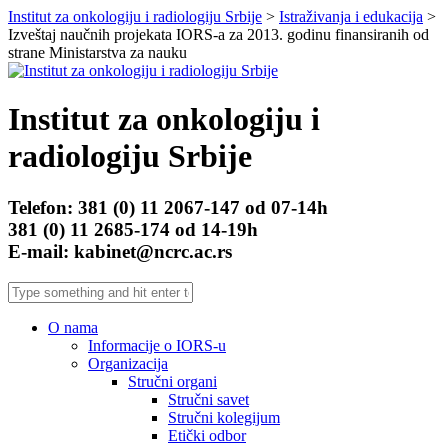
Institut za onkologiju i radiologiju Srbije
>
Istraživanja i edukacija
>
Izveštaj naučnih projekata IORS-a za 2013. godinu finansiranih od
strane Ministarstva za nauku
Institut za onkologiju i
radiologiju Srbije
Telefon: 381 (0) 11 2067-147 od 07-14h
381 (0) 11 2685-174 od 14-19h
E-mail: kabinet@ncrc.ac.rs
O nama
Informacije o IORS-u
Organizacija
Stručni organi
Stručni savet
Stručni kolegijum
Etički odbor