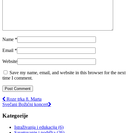
Name
*
Email
*
Website
Save my name, email, and website in this browser for the next
time I comment.
Roze trka 8. Marta
Svečani Božićni koncert
Kategorije
Istraživanja i edukacija
(6)
Savetovanje i podrška
(26)