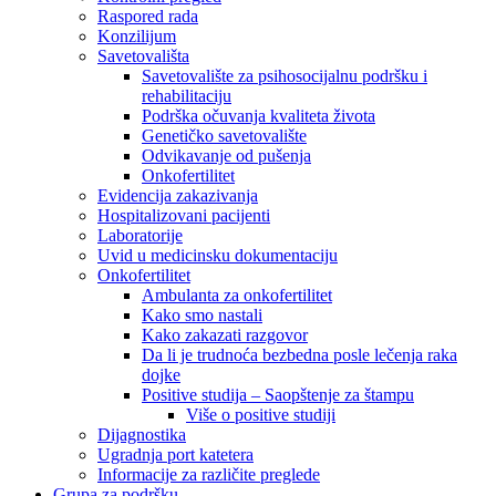
Raspored rada
Konzilijum
Savetovališta
Savetovalište za psihosocijalnu podršku i
rehabilitaciju
Podrška očuvanja kvaliteta života
Genetičko savetovalište
Odvikavanje od pušenja
Onkofertilitet
Evidencija zakazivanja
Hospitalizovani pacijenti
Laboratorije
Uvid u medicinsku dokumentaciju
Onkofertilitet
Ambulanta za onkofertilitet
Kako smo nastali
Kako zakazati razgovor
Da li je trudnoća bezbedna posle lečenja raka
dojke
Positive studija – Saopštenje za štampu
Više o positive studiji
Dijagnostika
Ugradnja port katetera
Informacije za različite preglede
Grupa za podršku