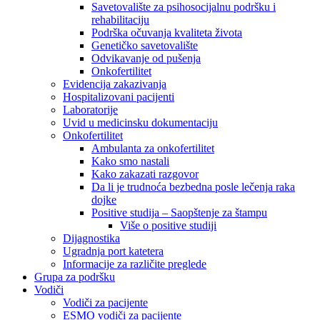
Savetovalište za psihosocijalnu podršku i
rehabilitaciju
Podrška očuvanja kvaliteta života
Genetičko savetovalište
Odvikavanje od pušenja
Onkofertilitet
Evidencija zakazivanja
Hospitalizovani pacijenti
Laboratorije
Uvid u medicinsku dokumentaciju
Onkofertilitet
Ambulanta za onkofertilitet
Kako smo nastali
Kako zakazati razgovor
Da li je trudnoća bezbedna posle lečenja raka
dojke
Positive studija – Saopštenje za štampu
Više o positive studiji
Dijagnostika
Ugradnja port katetera
Informacije za različite preglede
Grupa za podršku
Vodiči
Vodiči za pacijente
ESMO vodiči za pacijente