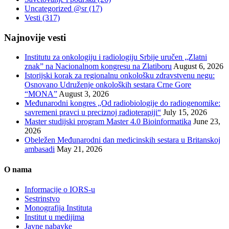
Uncategorized @sr
(17)
Vesti
(317)
Najnovije vesti
Institutu za onkologiju i radiologiju Srbije uručen „Zlatni
znak” na Nacionalnom kongresu na Zlatiboru
August 6, 2026
Istorijski korak za regionalnu onkološku zdravstvenu negu:
Osnovano Udruženje onkoloških sestara Crne Gore
“MONA”
August 3, 2026
Međunarodni kongres „Od radiobiologije do radiogenomike:
savremeni pravci u preciznoj radioterapiji“
July 15, 2026
Master studijski program Master 4.0 Bioinformatika
June 23,
2026
Obeležen Međunarodni dan medicinskih sestara u Britanskoj
ambasadi
May 21, 2026
O nama
Informacije o IORS-u
Sestrinstvo
Monografija Instituta
Institut u medijima
Javne nabavke