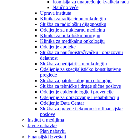
Komisija za unapređenje kvaliteta rada
Naučno veće
Uprava instituta
Klinika za radijacionu onkologiju
Služba za radiološku dijagnostiku
Odeljenje za nuklearnu medicinu
Klinika za onkološku hirurgiju
Klinika za medikalnu onkologiju
Odeljenje apoteke
Služba za naučnoistraživačku i obrazovnu
delatnost
Služba za pedijatrijsku onkologiju
Odeljenje za specijalističko konsultativne
preglede
Služba za patohistologiju i citologiju
Služba za tehničke i druge slične poslove
Odeljenje epidemiologije i prevencije
Odeljenje za obrazovanje i rehabilitaciju
Odeljenje Data Centar
Služba za pravne i ekonomsko finansijske
poslove
Institut u medijima
Javne nabavke
Plan nabavki
Finansijski izveštaji