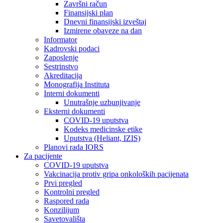
Završni račun
Finansijski plan
Dnevni finansijski izveštaj
Izmirene obaveze na dan
Informator
Kadrovski podaci
Zaposlenje
Sestrinstvo
Akreditacija
Monografija Instituta
Interni dokumenti
Unutrašnje uzbunjivanje
Eksterni dokumenti
COVID-19 uputstva
Kodeks medicinske etike
Uputstva (Heliant, IZIS)
Planovi rada IORS
Za pacijente
COVID-19 uputstva
Vakcinacija protiv gripa onkoloških pacijenata
Prvi pregled
Kontrolni pregled
Raspored rada
Konzilijum
Savetovališta