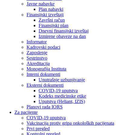
Javne nabavke
Plan nabavki
Finansijski izveštaji
Završni račun
Finansijski plan
Dnevni finansijski izveštaj
Izmirene obaveze na dan
Informator
Kadrovski podaci
Zaposlenje
Sestrinstvo
Akreditacija
Monografija Instituta
Interni dokumenti
Unutrašnje uzbunjivanje
Eksterni dokumenti
COVID-19 uputstva
Kodeks medicinske etike
Uputstva (Heliant, IZIS)
Planovi rada IORS
Za pacijente
COVID-19 uputstva
Vakcinacija protiv gripa onkoloških pacijenata
Prvi pregled
Kontrolni pregled