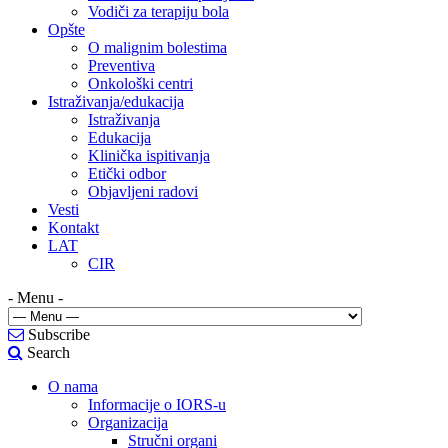
Vodiči za terapiju bola
Opšte
O malignim bolestima
Preventiva
Onkološki centri
Istraživanja/edukacija
Istraživanja
Edukacija
Klinička ispitivanja
Etički odbor
Objavljeni radovi
Vesti
Kontakt
LAT
CIR
- Menu -
Subscribe
Search
O nama
Informacije o IORS-u
Organizacija
Stručni organi