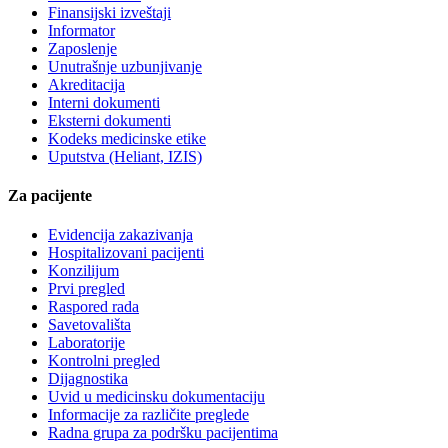
Finansijski izveštaji
Informator
Zaposlenje
Unutrašnje uzbunjivanje
Akreditacija
Interni dokumenti
Eksterni dokumenti
Kodeks medicinske etike
Uputstva (Heliant, IZIS)
Za pacijente
Evidencija zakazivanja
Hospitalizovani pacijenti
Konzilijum
Prvi pregled
Raspored rada
Savetovališta
Laboratorije
Kontrolni pregled
Dijagnostika
Uvid u medicinsku dokumentaciju
Informacije za različite preglede
Radna grupa za podršku pacijentima