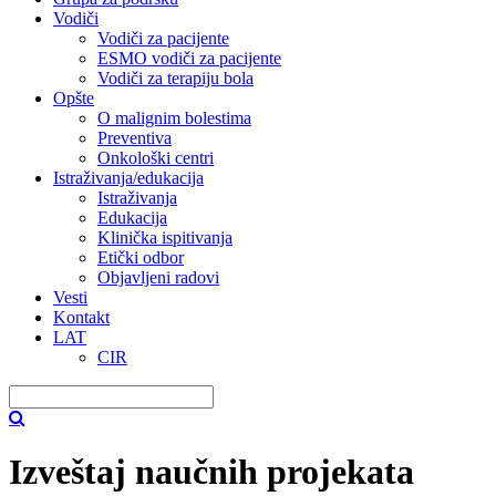
Vodiči
Vodiči za pacijente
ESMO vodiči za pacijente
Vodiči za terapiju bola
Opšte
O malignim bolestima
Preventiva
Onkološki centri
Istraživanja/edukacija
Istraživanja
Edukacija
Klinička ispitivanja
Etički odbor
Objavljeni radovi
Vesti
Kontakt
LAT
CIR
Izveštaj naučnih projekata