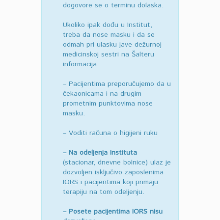
dogovore se o terminu dolaska.
Ukoliko ipak dođu u Institut,
treba da nose masku i da se
odmah pri ulasku jave dežurnoj
medicinskoj sestri na Šalteru
informacija.
– Pacijentima preporučujemo da u
čekaonicama i na drugim
prometnim punktovima nose
masku.
– Voditi računa o higijeni ruku
– Na odeljenja Instituta
(stacionar, dnevne bolnice) ulaz je
dozvoljen isključivo zaposlenima
IORS i pacijentima koji primaju
terapiju na tom odeljenju.
– Posete pacijentima IORS nisu