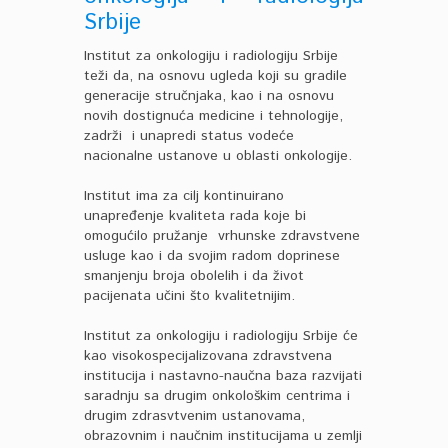
Srbije
Institut za onkologiju i radiologiju Srbije
teži da, na osnovu ugleda koji su gradile
generacije stručnjaka, kao i na osnovu
novih dostignuća medicine i tehnologije,
zadrži i unapredi status vodeće
nacionalne ustanove u oblasti onkologije.
Institut ima za cilj kontinuirano
unapređenje kvaliteta rada koje bi
omogućilo pružanje vrhunske zdravstvene
usluge kao i da svojim radom doprinese
smanjenju broja obolelih i da život
pacijenata učini što kvalitetnijim.
Institut za onkologiju i radiologiju Srbije će
kao visokospecijalizovana zdravstvena
institucija i nastavno-naučna baza razvijati
saradnju sa drugim onkološkim centrima i
drugim zdrasvtvenim ustanovama,
obrazovnim i naučnim institucijama u zemlji