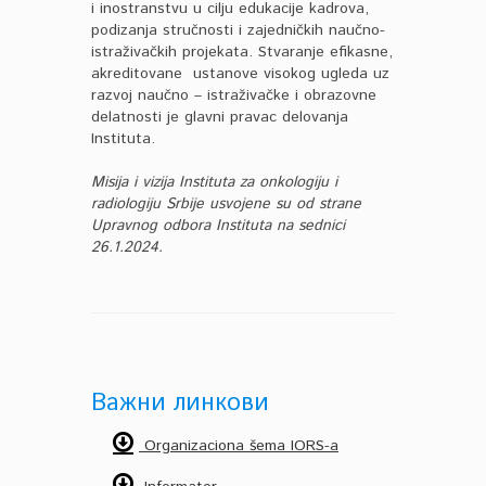
i inostranstvu u cilju edukacije kadrova,
podizanja stručnosti i zajedničkih naučno-
istraživačkih projekata. Stvaranje efikasne,
akreditovane ustanove visokog ugleda uz
razvoj naučno – istraživačke i obrazovne
delatnosti je glavni pravac delovanja
Instituta.
Misija i vizija Instituta za onkologiju i
radiologiju Srbije usvojene su od strane
Upravnog odbora Instituta na sednici
26.1.2024.
Важни линкови
Organizaciona šema IORS-a