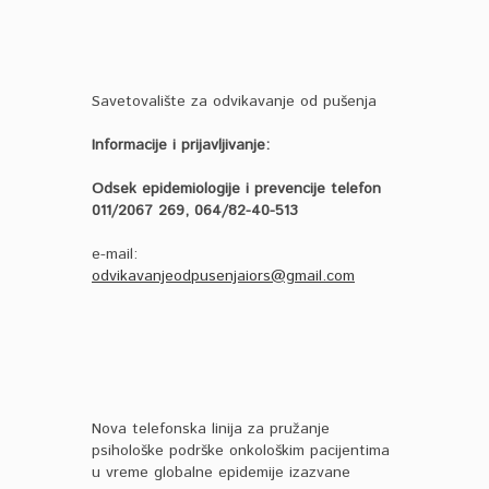
Savetovalište za odvikavanje od pušenja
Informacije i prijavljivanje:
Odsek epidemiologije i prevencije telefon
011/2067 269, 064/82-40-513
e-mail:
odvikavanjeodpusenjaiors@gmail.com
Nova telefonska linija za pružanje
psihološke podrške onkološkim pacijentima
u vreme globalne epidemije izazvane