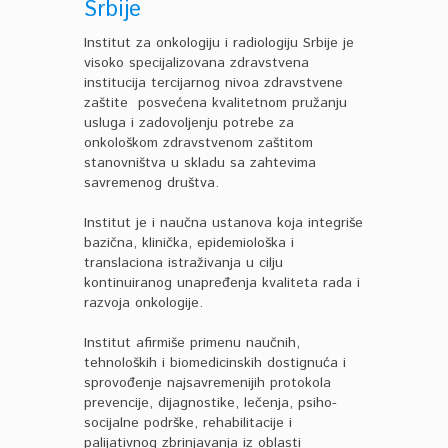
Srbije
Institut za onkologiju i radiologiju Srbije je
visoko specijalizovana zdravstvena
institucija tercijarnog nivoa zdravstvene
zaštite posvećena kvalitetnom pružanju
usluga i zadovoljenju potrebe za
onkološkom zdravstvenom zaštitom
stanovništva u skladu sa zahtevima
savremenog društva.
Institut je i naučna ustanova koja integriše
bazična, klinička, epidemiološka i
translaciona istraživanja u cilju
kontinuiranog unapređenja kvaliteta rada i
razvoja onkologije.
Institut afirmiše primenu naučnih,
tehnoloških i biomedicinskih dostignuća i
sprovođenje najsavremenijih protokola
prevencije, dijagnostike, lečenja, psiho-
socijalne podrške, rehabilitacije i
palijativnog zbrinjavanja iz oblasti