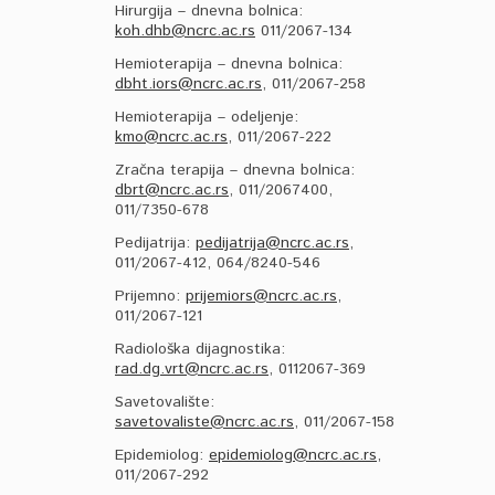
Hirurgija – dnevna bolnica:
koh.dhb@ncrc.ac.rs
011/2067-134
Hemioterapija – dnevna bolnica:
dbht.iors@ncrc.ac.rs
, 011/2067-258
Hemioterapija – odeljenje:
kmo@ncrc.ac.rs
, 011/2067-222
Zračna terapija – dnevna bolnica:
dbrt@ncrc.ac.rs
, 011/2067400,
011/7350-678
Pedijatrija:
pedijatrija@ncrc.ac.rs
,
011/2067-412, 064/8240-546
Prijemno:
prijemiors@ncrc.ac.rs
,
011/2067-121
Radiološka dijagnostika:
rad.dg.vrt@ncrc.ac.rs
, 0112067-369
Savetovalište:
savetovaliste@ncrc.ac.rs
, 011/2067-158
Epidemiolog:
epidemiolog@ncrc.ac.rs
,
011/2067-292