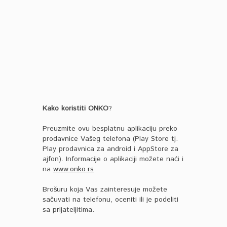
Kako koristiti ONKO
?
Preuzmite ovu besplatnu aplikaciju preko
prodavnice Vašeg telefona (Play Store tj.
Play prodavnica za android i AppStore za
ajfon). Informacije o aplikaciji možete naći i
na
www.onko.rs
Brošuru koja Vas zainteresuje možete
sačuvati na telefonu, oceniti ili je podeliti
sa prijateljitima.