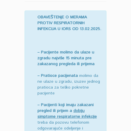
OBAVEŠTENjE O MERAMA
PROTIV RESPIRATORNIH
INFEKCIJA
U IORS OD 13.02.2025.
– Pacijente molimo da ulaze u
zgradu najviše 15 minuta pre
zakazanog pregleda ili prijema
– Pratioce pacijenata
molimo da
ne ulaze u zgradu, izuzev jednog
pratioca za teško pokretne
pacijente
– Pacijenti koji imaju zakazani
pregled ili prijem a
dobiju
simptome respiratorne infekcije
treba da pozovu telefonom
odgovarajuće odeljenje i