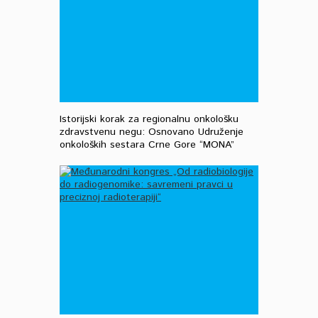
Istorijski korak za regionalnu onkološku
zdravstvenu negu: Osnovano Udruženje
onkoloških sestara Crne Gore “MONA”