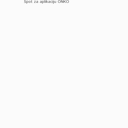
Spot za aplikaciju ONKO