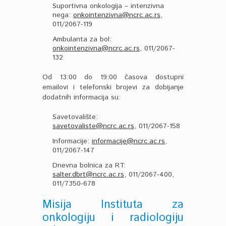
Suportivna onkologija – intenzivna
nega:
onkointenzivna@ncrc.ac.rs
,
011/2067-119
Ambulanta za bol:
onkointenzivna@ncrc.ac.rs
, 011/2067-
132
Od 13:00 do 19:00 časova dostupni
emailovi i telefonski brojevi za dobijanje
dodatnih informacija su:
Savetovalište:
savetovaliste@ncrc.ac.rs
, 011/2067-158
Informacije:
informacije@ncrc.ac.rs
,
011/2067-147
Dnevna bolnica za RT:
salter.dbrt@ncrc.ac.rs
, 011/2067-400,
011/7350-678
Misija Instituta za
onkologiju i radiologiju