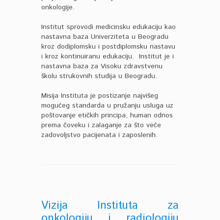
onkologije.
Institut sprovodi medicinsku edukaciju kao
nastavna baza Univerziteta u Beogradu
kroz dodiplomsku i postdiplomsku nastavu
i kroz kontinuiranu edukaciju. Institut je i
nastavna baza za Visoku zdravstvenu
školu strukovnih studija u Beogradu.
Misija Instituta je postizanje najvišeg
mogućeg standarda u pružanju usluga uz
poštovanje etičkih principa, human odnos
prema čoveku i zalaganje za što veće
zadovoljstvo pacijenata i zaposlenih.
Vizija Instituta za
onkologiju i radiologiju