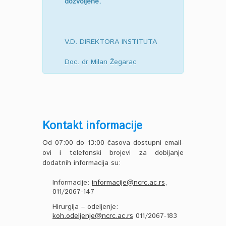
dozvoljene.
V.D. DIREKTORA INSTITUTA
Doc. dr Milan Žegarac
Kontakt informacije
Od 07:00 do 13:00 časova dostupni email-
ovi i telefonski brojevi za dobijanje
dodatnih informacija su:
Informacije:
informacije@ncrc.ac.rs
,
011/2067-147
Hirurgija – odeljenje:
koh.odeljenje@ncrc.ac.rs
011/2067-183