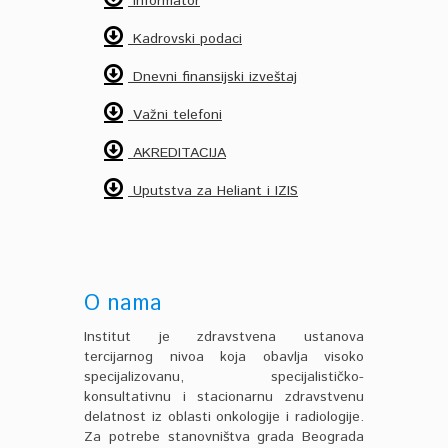
Informator
Kadrovski podaci
Dnevni finansijski izveštaj
Važni telefoni
AKREDITACIJA
Uputstva za Heliant i IZIS
O nama
Institut je zdravstvena ustanova
tercijarnog nivoa koja obavlja visoko
specijalizovanu, specijalističko-
konsultativnu i stacionarnu zdravstvenu
delatnost iz oblasti onkologije i radiologije.
Za potrebe stanovništva grada Beograda